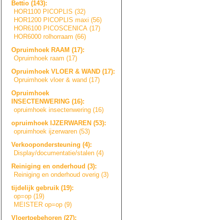
Bettio (143):
HOR1100 PICOPLIS (32)
HOR1200 PICOPLIS maxi (56)
HOR6100 PICOSCENICA (17)
HOR6000 rolhorraam (66)
Opruimhoek RAAM (17):
Opruimhoek raam (17)
Opruimhoek VLOER & WAND (17):
Opruimhoek vloer & wand (17)
Opruimhoek
INSECTENWERING (16):
opruimhoek insectenwering (16)
opruimhoek IJZERWAREN (53):
opruimhoek ijzerwaren (53)
Verkoopondersteu
n
i
n
g
(4):
Display/document
a
t
i
e
/
s
t
a
l
e
n
(4)
Reiniging en onderhoud (3):
Reiniging en onderhoud overig (3)
tijdelijk gebruik (19):
op=op (19)
MEISTER op=op (9)
Vloertoebehoren (27):