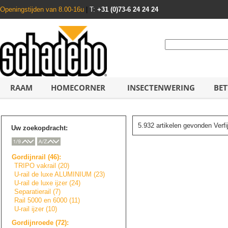
Openingstijden van 8.00-16u
|
T:
+31 (0)73-6 24 24 24
RAAM
HOMECORNER
INSECTENWERING
BET
5.932 artikelen gevonden Verf
Uw zoekopdracht:
Gordijnrail (46):
TRIPO vakrail (20)
U-rail de luxe ALUMINIUM (23)
U-rail de luxe ijzer (24)
Separatierail (7)
Rail 5000 en 6000 (11)
U-rail ijzer (10)
Gordijnroede (72):