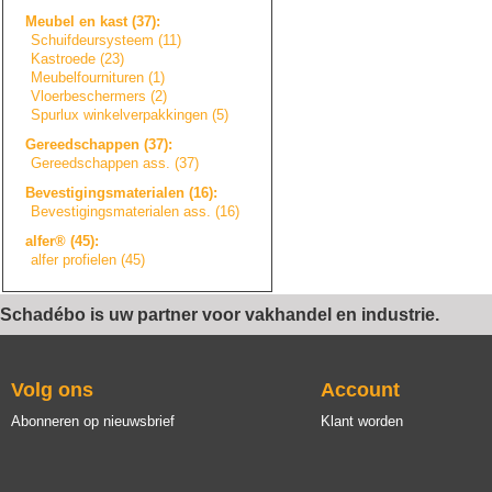
Meubel en kast (37):
Schuifdeursystee
m
(11)
Kastroede (23)
Meubelfourniture
n
(1)
Vloerbeschermers
(2)
Spurlux winkelverpakkin
g
e
n
(5)
Gereedschappen (37):
Gereedschappen ass. (37)
Bevestigingsmate
r
i
a
l
e
n
(16):
Bevestigingsmate
r
i
a
l
e
n
ass. (16)
alfer® (45):
alfer profielen (45)
Schadébo is uw partner voor vakhandel en industrie.
Volg ons
Account
Abonneren op nieuwsbrief
Klant worden