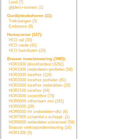
Lood (7)
glijders+runners
(1)
Gordijntoebehore
n
(11):
Trekstangen (3)
Embrasse (8)
Homecorner (107):
HCO rail (30)
HCO roede (42)
HCO fournituren (19)
Brasser insectenwering (3985):
HOR1000 plisséhordeur (3292)
HOR1000 onderdelen+prof
i
e
l
e
n
(58)
HOR2000 inzethor (119)
HOR2000 inzethor profielen (81)
HOR2000 inzethor onderdelen (28)
HOR2100 inzethor (44)
HOR3000 voorzethor (78)
HOR6000 rolhorraam mw (181)
HOR5000 (28)
HOR6000 rhr onderdelen+dhz (6)
HOR7000 scharnhd z-schoppl. (1)
HOR8000 onderdelen universeel (59)
Brasser verkooponderste
u
n
i
n
g
(16)
HOR1300 (9)