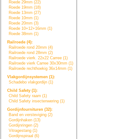
Roede 29mm (22)
Roede 19mm (18)
Roede 13mm (27)
Roede 10mm (1)
Roede 20mm (3)
Roede 10+12+16mm (1)
Roede 38mm (1)
Railroede (4):
Railroede rond 20mm (4)
Railroede rond 28mm (2)
Railroede vierk. 22x22 Carree (1)
Railroede vierk Carree 30x30mm (1)
Railroede rechthoekig 36x14mm (1)
Vlakgordijnsyste
m
e
n
(1):
Schadebo vlakgordijn (1)
Child Safety (1):
Child Safety raam (1)
Child Safety insectenwering (1)
Gordijnfournitur
e
n
(32):
Band en versteviging (2)
Gordijnhaken (13)
Gordijnringen (2)
Vitragestang (1)
Gordijnspiraal (6)