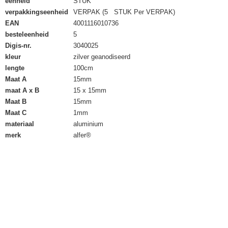
eenheid
STUK
verpakkingseenheid
VERPAK (5 STUK Per VERPAK)
EAN
4001116010736
besteleenheid
5
Digis-nr.
3040025
kleur
zilver geanodiseerd
lengte
100cm
Maat A
15mm
maat A x B
15 x 15mm
Maat B
15mm
Maat C
1mm
materiaal
aluminium
merk
alfer®