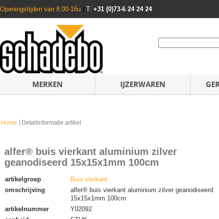
Openingstijden van 8.00-16u
|
T:
+31 (0)73-6 24 24 24
MERKEN
IJZERWAREN
GE
Home
Detailinformatie artikel
alfer® buis vierkant aluminium zilver
geanodiseerd 15x15x1mm 100cm
artikelgroep
Buis vierkant
omschrijving
alfer® buis vierkant aluminium zilver geanodiseerd
15x15x1mm 100cm
artikelnummer
Y02092