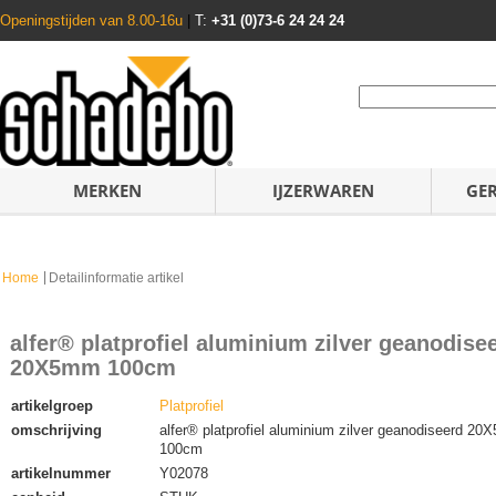
Openingstijden van 8.00-16u
|
T:
+31 (0)73-6 24 24 24
MERKEN
IJZERWAREN
GE
Home
Detailinformatie artikel
alfer® platprofiel aluminium zilver geanodise
20X5mm 100cm
artikelgroep
Platprofiel
omschrijving
alfer® platprofiel aluminium zilver geanodiseerd 2
100cm
artikelnummer
Y02078