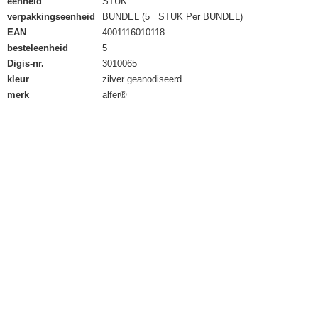
eenheid
STUK
verpakkingseenheid
BUNDEL (5 STUK Per BUNDEL)
EAN
4001116010118
besteleenheid
5
Digis-nr.
3010065
kleur
zilver geanodiseerd
merk
alfer®