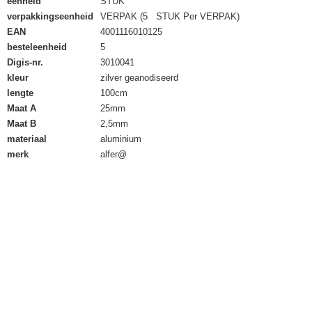
eenheid
STUK
verpakkingseenheid
VERPAK (5 STUK Per VERPAK)
EAN
4001116010125
besteleenheid
5
Digis-nr.
3010041
kleur
zilver geanodiseerd
lengte
100cm
Maat A
25mm
Maat B
2,5mm
materiaal
aluminium
merk
alfer@