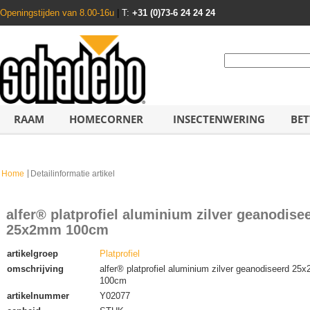
Openingstijden van 8.00-16u
|
T:
+31 (0)73-6 24 24 24
RAAM
HOMECORNER
INSECTENWERING
BET
Home
Detailinformatie artikel
alfer® platprofiel aluminium zilver geanodise
25x2mm 100cm
artikelgroep
Platprofiel
omschrijving
alfer® platprofiel aluminium zilver geanodiseerd 2
100cm
artikelnummer
Y02077