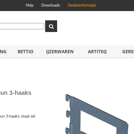
Help
Downloads
Dealerinformatie
ING
BETTIO
IJZERWAREN
ARTITEQ
GERE
eun 3-haaks
un 3-haaks staal wit