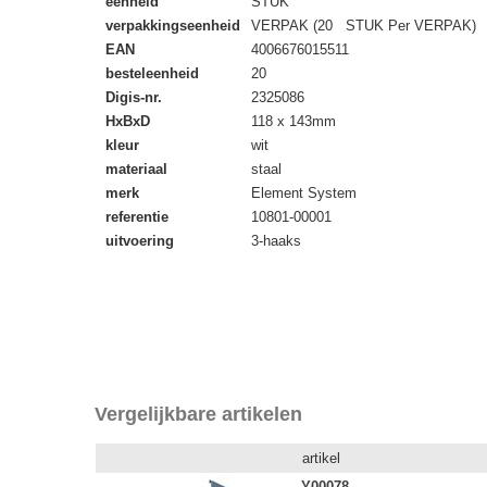
eenheid
STUK
verpakkingseenheid
VERPAK (20 STUK Per VERPAK)
EAN
4006676015511
besteleenheid
20
Digis-nr.
2325086
HxBxD
118 x 143mm
kleur
wit
materiaal
staal
merk
Element System
referentie
10801-00001
uitvoering
3-haaks
Vergelijkbare artikelen
artikel
Y00078