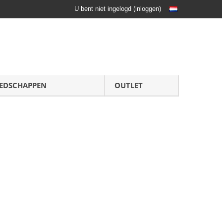
U bent niet ingelogd
(
inloggen
)
EDSCHAPPEN
OUTLET