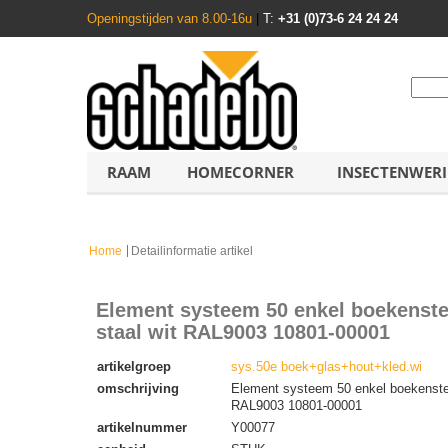
Openingstijden van 8.00-16u
|
T:
+31 (0)73-6 24 24 24
RAAM
HOMECORNER
INSECTENWER
Home
Detailinformatie artikel
Element systeem 50 enkel boekenst
staal wit RAL9003 10801-00001
artikelgroep
sys.50e boek+glas+hout+kled.wi
omschrijving
Element systeem 50 enkel boekenste
RAL9003 10801-00001
artikelnummer
Y00077