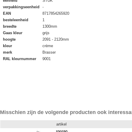
eenheid
STUK
verpakkingseenheid
-
EAN
8717854265920
besteleenheid
1
breedte
1300mm
Gaas kleur
grijs
hoogte
2091 - 2120mm
kleur
crème
merk
Brasser
RAL kleurnummer
9001
Misschien zijn de volgende producten ook interessa
artikel
I06690