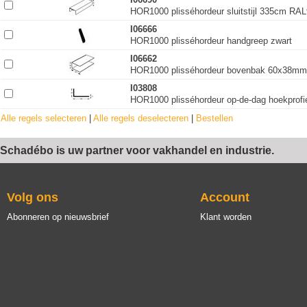
HOR1000 plisséhordeur sluitstijl 335cm RA
I06666
HOR1000 plisséhordeur handgreep zwart
I06662
HOR1000 plisséhordeur bovenbak 60x38mm
I03808
HOR1000 plisséhordeur op-de-dag hoekprof
Alle regels selecteren
|
Alle regels deselecteren
|
Bestellen
Schadébo is uw partner voor vakhandel en industrie.
Volg ons
Account
Abonneren op nieuwsbrief
Klant worden