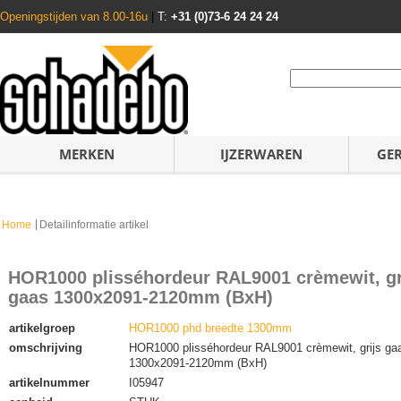
Openingstijden van 8.00-16u
|
T:
+31 (0)73-6 24 24 24
MERKEN
IJZERWAREN
GE
Home
Detailinformatie artikel
HOR1000 plisséhordeur RAL9001 crèmewit, gr
gaas 1300x2091-2120mm (BxH)
artikelgroep
HOR1000 phd breedte 1300mm
omschrijving
HOR1000 plisséhordeur RAL9001 crèmewit, grijs ga
1300x2091-2120mm (BxH)
artikelnummer
I05947