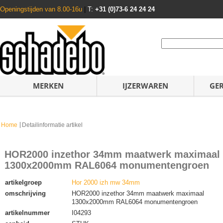
Openingstijden van 8.00-16u
|
T:
+31 (0)73-6 24 24 24
MERKEN
IJZERWAREN
GE
Home
Detailinformatie artikel
HOR2000 inzethor 34mm maatwerk maximaal
1300x2000mm RAL6064 monumentengroen
artikelgroep
Hor 2000 izh mw 34mm
omschrijving
HOR2000 inzethor 34mm maatwerk maximaal
1300x2000mm RAL6064 monumentengroen
artikelnummer
I04293