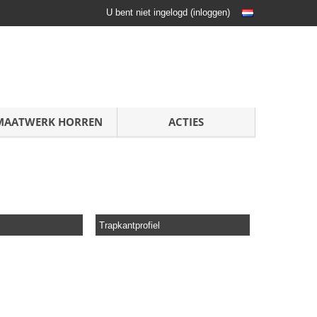
U bent niet ingelogd
(
inloggen
)
MAATWERK HORREN
ACTIES
Trapkantprofiel