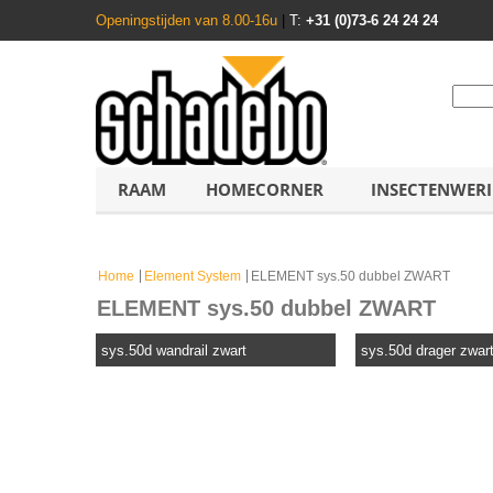
Openingstijden van 8.00-16u
|
T:
+31 (0)73-6 24 24 24
RAAM
HOMECORNER
INSECTENWER
Home
Element System
ELEMENT sys.50 dubbel ZWART
ELEMENT sys.50 dubbel ZWART
sys.50d wandrail zwart
sys.50d drager zwar