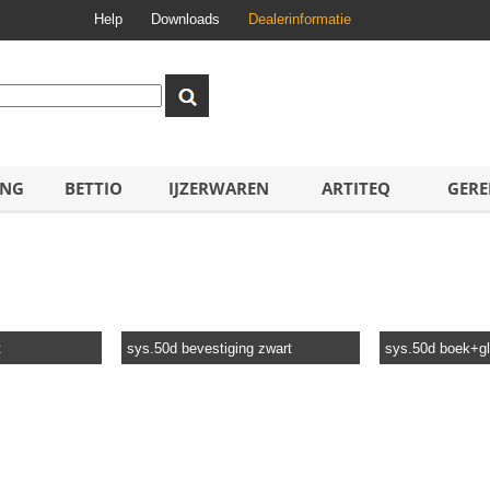
Help
Downloads
Dealerinformatie
ING
BETTIO
IJZERWAREN
ARTITEQ
GERE
t
sys.50d bevestiging zwart
sys.50d boek+g