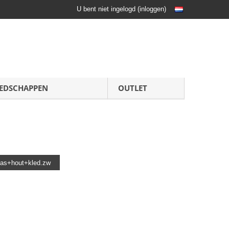
U bent niet ingelogd
(
inloggen
)
EDSCHAPPEN
OUTLET
las+hout+kled.zw