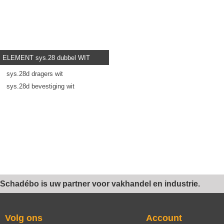
ELEMENT sys.28 dubbel WIT
sys.28d dragers wit
sys.28d bevestiging wit
Schadébo is uw partner voor vakhandel en industrie.
Volg ons
Account