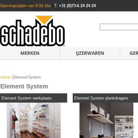
Openingstijden van 8.00-16u
|
T:
+31 (0)73-6 24 24 24
MERKEN
IJZERWAREN
GE
Home
Element System
Element System
Element System werkplaats
Element System plankdragers