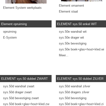
Element ornament
Element System werkplaats
Element staal
Element industrie
Element aluminium
Element opruiming
ELEMENT sys.50 enkel WIT
Meer...
opruiming
sys.50e wandrail wit
E-System
sys.50e drager wit
sys.50e bevestiging
sys.50e boek+glas+hout+kled.wi
Meer...
ELEMENT sys.50 dubbel ZWART
ELEMENT sys.50 dubbel ZILVER
sys.50d wandrail zwart
sys.50d wandrail zilver
sys.50d drager zwart
sys.50d dragers zilver
sys.50d bevestiging zwart
sys.50d bevestiging
sys.50d boek+glas+hout+kled.zw
sys.50d boek+glas+hout+kled.zi