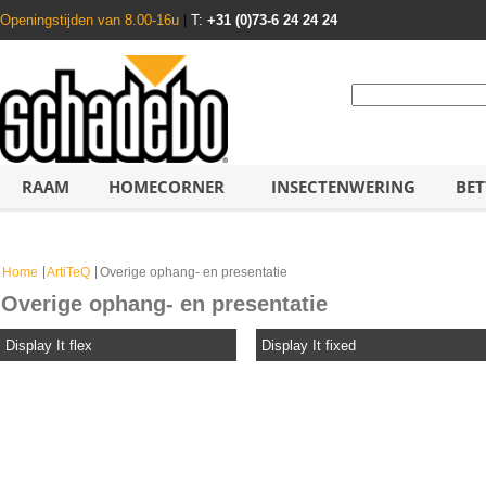
Openingstijden van 8.00-16u
|
T:
+31 (0)73-6 24 24 24
RAAM
HOMECORNER
INSECTENWERING
BET
Home
ArtiTeQ
Overige ophang- en presentatie
Overige ophang- en presentatie
Display It flex
Display It fixed