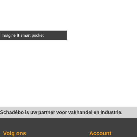
Imagine It smart pocket
Schadébo is uw partner voor vakhandel en industrie.
Volg ons
Account