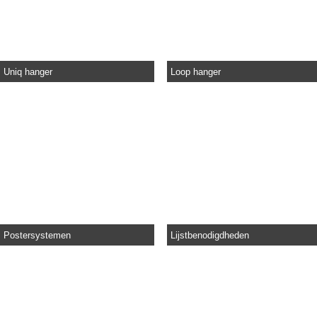
Uniq hanger
Loop hanger
Postersystemen
Lijstbenodigdheden