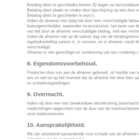
Betaling dient te geschieden binnen 30 dagen na factuurdatum,
Betaling dient plaats te vinden door bijschrijving op een doo
Betaling dient te geschieden in euro’s.
Indien de afnemer niet tijdig het door hem verschuldigde betaa
buitengerechtelijke, waaronder incassokosten, ten laste van 
van het door de afnemer verschuldigde bedrag, met een min
Indien de afnemer niet op de laatste dag van de betalingsterm
ingebrekestelling vereist is, in verzuim, en is afnemer vanaf
verschuldigd.
Afnemer is niet gerechtigd tot verrekening van een vordering z
8. Eigendomsvoorbehoud.
Producten door ons aan de afnemer geleverd, uit hoofde van 
ons en wel tot op het moment dat de afnemer het door hem aan
en schadevergoedingen.
9. Overmacht.
Indien wij door een niet toerekenbare tekortkoming (overmach
verplichtingen opgeschort voor de duur van de overmachtstoe
onze toeleveranciers.
10. Aansprakelijkheid.
Wij zijn uitsluitend aansprakelijk voor schade van de afnemer 