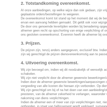
2. Totstandkoming overeenkomst.
Al onze aanbiedingen, op welke wijze dan ook gedaan, zijn vrij
geplaatste orders/bestellingen te weigeren.
De overeenkomst komt tot stand op het moment dat wij de best
ervan een aanvang hebben gemaakt. Dit geldt ook voor wijzig
De door ons genoemde levertijden worden bij benadering opgege
afnemer geen recht op opschorting van enige verplichting of 
ons gesloten overeenkomst. Evenmin heeft de afnemer bij over
3. Prijzen.
De prijzen zijn, tenzij anders aangegeven, exclusief btw. Ind
zijn wij gerechtigd de prijzen dienovereenkomstig aan te pass
4. Uitvoering overeenkomst.
Wij zijn bevoegd om, indien wij dit noodzakelijk of wenselijk 
schakelen.
Wij zijn niet verplicht door de afnemer gewenste bewerkingen/
Indien door de afnemer gewenste bewerkingen/aanpassingen of
vergoeding van alle kosten die hieraan zijn verbonden. Op die
Wij zijn gerechtigd om bij of na het doen van een aanbieding/of
presteren, van de afnemer zekerheid te verlangen, waaronder v
nakoming van diens verplichtingen.
Indien de afnemer een of meer van zijn verplichtingen niet, niet
ontbonden, in staat van faillissement wordt verklaard, sursean