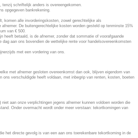
 tenzij schriftelijk anders is overeengekomen.
r ons opgegeven bankrekening.
lt, komen alle invorderingskosten, zowel gerechtelijke als
de afnemer. De buitengerechtelijke kosten worden gesteld op tenminste 15%
imum van € 500.
ijn heeft betaald, is de afnemer, zonder dat sommatie of voorafgaande
 die dag aan ons bovendien de wettelijke rente voor handelsovereenkomsten
ijnerzijds met een vordering van ons.
welke met afnemer gesloten overeenkomst dan ook, blijven eigendom van
 ons verschuldigde heeft voldaan, met inbegrip van renten, kosten, boeten
t) niet aan onze verplichtingen jegens afnemer kunnen voldoen worden die
stand. Onder overmacht wordt onder meer verstaan: tekortkomingen van
die het directe gevolg is van een aan ons toerekenbare tekortkoming in de