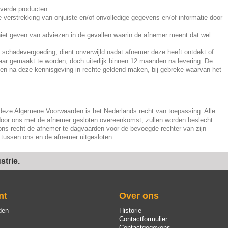
everde producten.
de verstrekking van onjuiste en/of onvolledige gegevens en/of informatie door
 niet geven van adviezen in de gevallen waarin de afnemer meent dat wel
ot schadevergoeding, dient onverwijld nadat afnemer deze heeft ontdekt of
baar gemaakt te worden, doch uiterlijk binnen 12 maanden na levering. De
 na deze kennisgeving in rechte geldend maken, bij gebreke waarvan het
deze Algemene Voorwaarden is het Nederlands recht van toepassing. Alle
 door ons met de afnemer gesloten overeenkomst, zullen worden beslecht
ons recht de afnemer te dagvaarden voor de bevoegde rechter van zijn
tussen ons en de afnemer uitgesloten.
trie.
nt
Over ons
den
Historie
Contactformulier
Contactgegevens