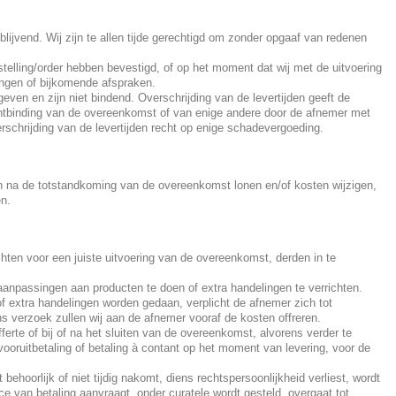
blijvend. Wij zijn te allen tijde gerechtigd om zonder opgaaf van redenen
elling/order hebben bevestigd, of op het moment dat wij met de uitvoering
ingen of bijkomende afspraken.
ven en zijn niet bindend. Overschrijding van de levertijden geeft de
ontbinding van de overeenkomst of van enige andere door de afnemer met
schrijding van de levertijden recht op enige schadevergoeding.
ien na de totstandkoming van de overeenkomst lonen en/of kosten wijzigen,
en.
achten voor een juiste uitvoering van de overeenkomst, derden in te
aanpassingen aan producten te doen of extra handelingen te verrichten.
 extra handelingen worden gedaan, verplicht de afnemer zich tot
ns verzoek zullen wij aan de afnemer vooraf de kosten offreren.
ferte of bij of na het sluiten van de overeenkomst, alvorens verder te
ooruitbetaling of betaling à contant op het moment van levering, voor de
 behoorlijk of niet tijdig nakomt, diens rechtspersoonlijkheid verliest, wordt
ce van betaling aanvraagt, onder curatele wordt gesteld, overgaat tot