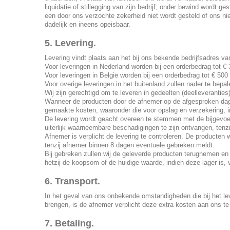
liquidatie of stillegging van zijn bedrijf, onder bewind wordt g
een door ons verzochte zekerheid niet wordt gesteld of ons nie
dadelijk en ineens opeisbaar.
5. Levering.
Levering vindt plaats aan het bij ons bekende bedrijfsadres v
Voor leveringen in Nederland worden bij een orderbedrag tot €
Voor leveringen in België worden bij een orderbedrag tot € 500
Voor overige leveringen in het buitenland zullen nader te bepa
Wij zijn gerechtigd om te leveren in gedeelten (deelleveranties
Wanneer de producten door de afnemer op de afgesproken dag ni
gemaakte kosten, waaronder die voor opslag en verzekering, i
De levering wordt geacht overeen te stemmen met de bijgevoeg
uiterlijk waarneembare beschadigingen te zijn ontvangen, tenzi
Afnemer is verplicht de levering te controleren. De producten 
tenzij afnemer binnen 8 dagen eventuele gebreken meldt.
Bij gebreken zullen wij de geleverde producten terugnemen en
hetzij de koopsom of de huidige waarde, indien deze lager is,
6. Transport.
In het geval van ons onbekende omstandigheden die bij het le
brengen, is de afnemer verplicht deze extra kosten aan ons t
7. Betaling.