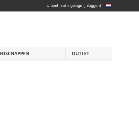
U bent niet ingelogd
(
inloggen
)
EDSCHAPPEN
OUTLET