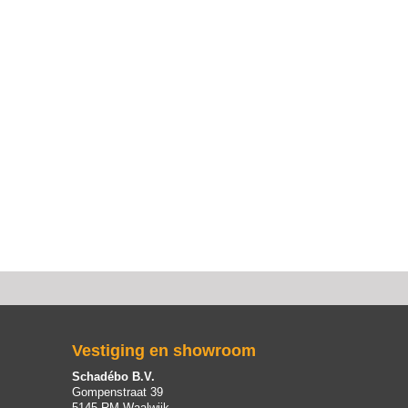
Vestiging en showroom
Schadébo B.V.
Gompenstraat 39
5145 RM Waalwijk