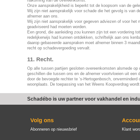
nakoming van de overeenkomst.
Onze aansprakelijkheid is beperkt tot de koopsom van de gel
Wij zijn niet aansprakelijk voor schade die het gevolg is van 
afnemer aan ons.
Wij zijn niet aansprakelijk voor gegeven adviezen of voor het
geadviseerd had moeten worden.
Een grond, die aanleiding zou kunnen zijn tot een vordering t
redelijkerwijs had kunnen ontdekken, schriftelijk aan ons ken
daarop gebaseerde aanspraken moet afnemer binnen 3 maanden
recht op schadevergoeding vervalt.
11. Recht.
Op alle tussen partijen gesloten overeenkomsten alsmede op 
geschillen die tussen ons en de afnemer voortvloeien uit een
door de bevoegde rechter te ‘s-Hertogenbosch, onverminderd 
woonplaats. De toepassing van het Weens Koopverdrag wordt 
Schadébo is uw partner voor vakhandel en indus
Volg ons
Accou
Abonneren op nieuwsbrief
Klant wor