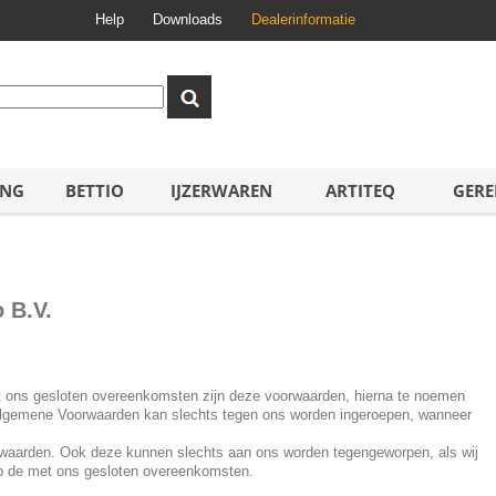
Help
Downloads
Dealerinformatie
ING
BETTIO
IJZERWAREN
ARTITEQ
GERE
 B.V.
et ons gesloten overeenkomsten zijn deze voorwaarden, hierna te noemen
Algemene Voorwaarden kan slechts tegen ons worden ingeroepen, wanneer
rwaarden. Ook deze kunnen slechts aan ons worden tegengeworpen, als wij
 op de met ons gesloten overeenkomsten.