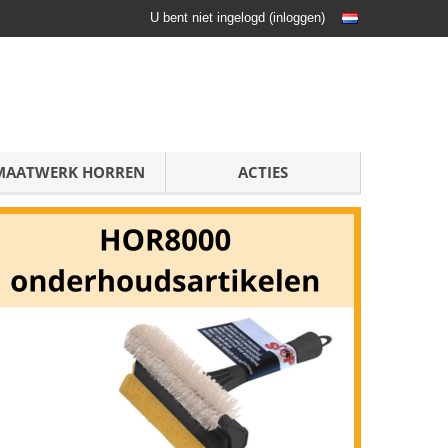
U bent niet ingelogd
(
inloggen
)
MAATWERK HORREN
ACTIES